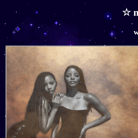
☆ m
w